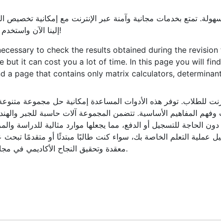
 بسهولة. تمتع بخدمات مجانية وآمنة عبر الإنترنت مع إمكانية تخصيص
إلينا الآن واستخدم كلمة مرور آمنة لتأمين تجربتك!
cessary to check the results obtained during the revisio
e but it can cost you a lot of time. In this page you will fi
nd a page that contains only matrix calculators, determinant,
نترنت للطلاب. توفر هذه الأدوات المساعدة إمكانية حل مجموعة متنوع
وفهم المفاهيم الأساسية. تتضمن المجموعة آلات حاسبة للجبر والهن
 دون الحاجة للتسجيل أو الدفع، مما يجعلها موارد مثالية للدراسة وال
يل عملية التعلم الخاصة بك، سواء كنت طالبًا مبتدئًا أو متقدمًا تبح
معقدة وتحقيق النجاح الأكاديمي في مجال الرياضيات بكل يسر وفعالية.