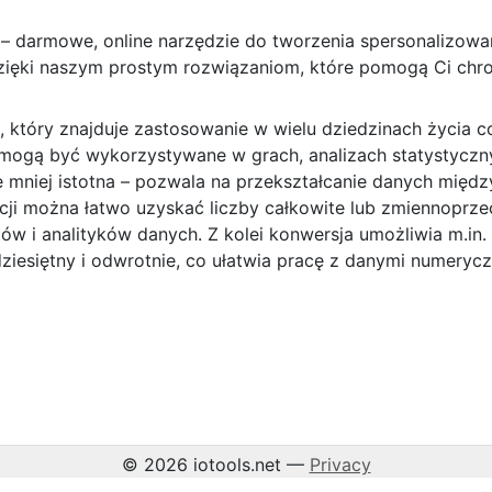
– darmowe, online narzędzie do tworzenia spersonalizowan
zięki naszym prostym rozwiązaniom, które pomogą Ci chro
s, który znajduje zastosowanie w wielu dziedzinach życia
 mogą być wykorzystywane w grach, analizach statystyczny
e mniej istotna – pozwala na przekształcanie danych międz
ji można łatwo uzyskać liczby całkowite lub zmiennoprz
ów i analityków danych. Z kolei konwersja umożliwia m.in.
ziesiętny i odwrotnie, co ułatwia pracę z danymi numeryc
© 2026 iotools.net —
Privacy