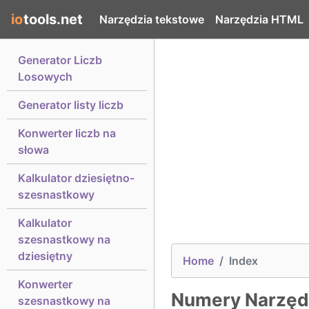
io
tools.net
Narzędzia tekstowe
Narzędzia HTML
Generator Liczb
Losowych
Generator listy liczb
Konwerter liczb na
słowa
Kalkulator dziesiętno-
szesnastkowy
Kalkulator
szesnastkowy na
dziesiętny
Home
Index
Konwerter
Numery Narzęd
szesnastkowy na