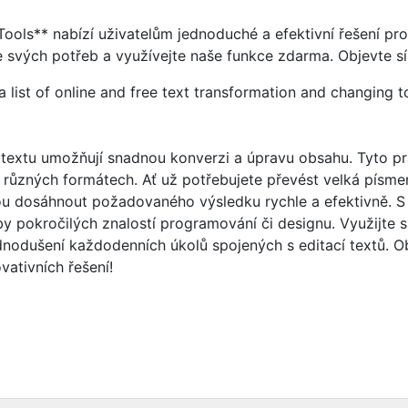
ools** nabízí uživatelům jednoduché a efektivní řešení pro
 svých potřeb a využívejte naše funkce zdarma. Objevte síl
a list of online and free text transformation and changing to
textu umožňují snadnou konverzi a úpravu obsahu. Tyto prak
v různých formátech. Ať už potřebujete převést velká písmen
 dosáhnout požadovaného výsledku rychle a efektivně. S i
y pokročilých znalostí programování či designu. Využijte s
nodušení každodenních úkolů spojených s editací textů. Ob
vativních řešení!