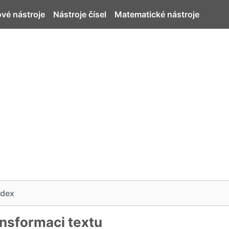
ové nástroje
Nástroje čísel
Matematické nástroje
ndex
ansformaci textu