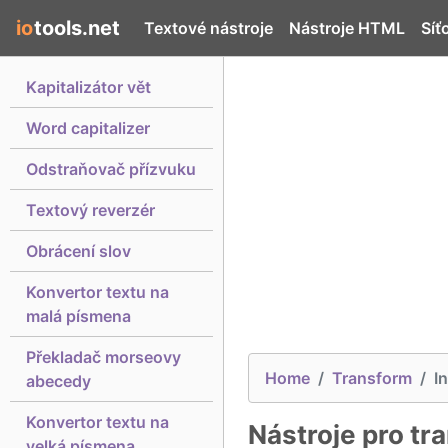
io
tools.net
Textové nástroje
Nástroje HTML
Síť
Kapitalizátor vět
Word capitalizer
Odstraňovač přízvuku
Textový reverzér
Obrácení slov
Konvertor textu na
malá písmena
Překladač morseovy
Home
Transform
I
abecedy
Konvertor textu na
Nástroje pro tr
velká písmena