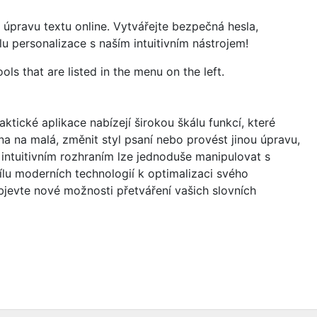
 úpravu textu online. Vytvářejte bezpečná hesla,
u personalizace s naším intuitivním nástrojem!
ols that are listed in the menu on the left.
tické aplikace nabízejí širokou škálu funkcí, které
a na malá, změnit styl psaní nebo provést jinou úpravu,
ntuitivním rozhraním lze jednoduše manipulovat s
ílu moderních technologií k optimalizaci svého
jevte nové možnosti přetváření vašich slovních