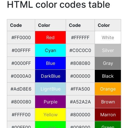
HTML color codes table
Code
Color
Code
Color
#FF0000
Red
#FFFFFF
White
#00FFFF
Cyan
#C0C0C0
Silver
#0000FF
Blue
#808080
Gray
#0000A0
DarkBlue
#000000
Black
#AdD8E6
LigntBlue
#FFA500
Orange
#800080
Purple
#A52A2A
Brown
#FFFF00
Yellow
#800000
Marron
#00FF00
Lime
#008000
Green