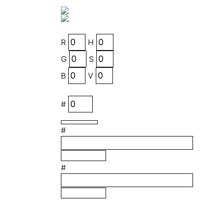
R
H
G
S
B
V
#
#
#