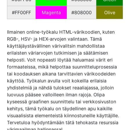
#FF00FF
Magenta
#808000
Olive
Ilmainen online-työkalu HTML-värikoodien, kuten
RGB-, HSV- ja HEX-arvojen valintaan. Tämä
käyttäjäystävällinen värivalitsin mahdollistaa
erilaisten väriarvojen tutkimisen ja säätämisen
helposti. Voit nopeasti löytää haluamasi värit eri
formaateissa, mikä helpottaa suunnitteluprosessia
tai koodauksen aikana tarvittavien värikoodeiden
käyttöä. Työkalun avulla voit kokeilla erilaisia
yhdistelmiä ja nähdä tulokset reaaliajassa, jolloin
luovuus pääsee valloilleen ilman rajoja. Olipa
kyseessä graafinen suunnittelu tai verkkosivuston
kehitys, tämä työkalu on täydellinen apu kaikille
visuaalisista elementeistä kiinnostuneille käyttäjille.
Tervetuloa hyödyntämään tätä tehokasta resurssia
värimaailman hallinnassa!