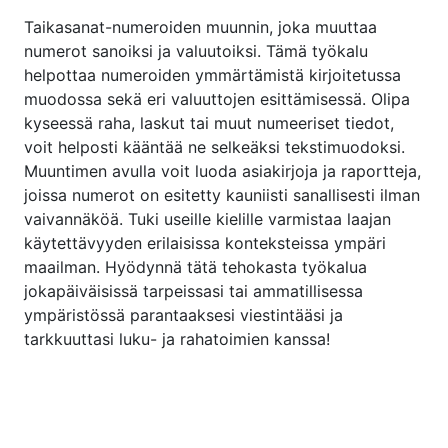
Taikasanat-numeroiden muunnin, joka muuttaa
numerot sanoiksi ja valuutoiksi. Tämä työkalu
helpottaa numeroiden ymmärtämistä kirjoitetussa
muodossa sekä eri valuuttojen esittämisessä. Olipa
kyseessä raha, laskut tai muut numeeriset tiedot,
voit helposti kääntää ne selkeäksi tekstimuodoksi.
Muuntimen avulla voit luoda asiakirjoja ja raportteja,
joissa numerot on esitetty kauniisti sanallisesti ilman
vaivannäköä. Tuki useille kielille varmistaa laajan
käytettävyyden erilaisissa konteksteissa ympäri
maailman. Hyödynnä tätä tehokasta työkalua
jokapäiväisissä tarpeissasi tai ammatillisessa
ympäristössä parantaaksesi viestintääsi ja
tarkkuuttasi luku- ja rahatoimien kanssa!