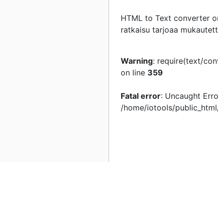
HTML to Text converter on 
ratkaisu tarjoaa mukautett
Warning
: require(text/co
on line
359
Fatal error
: Uncaught Erro
/home/iotools/public_html