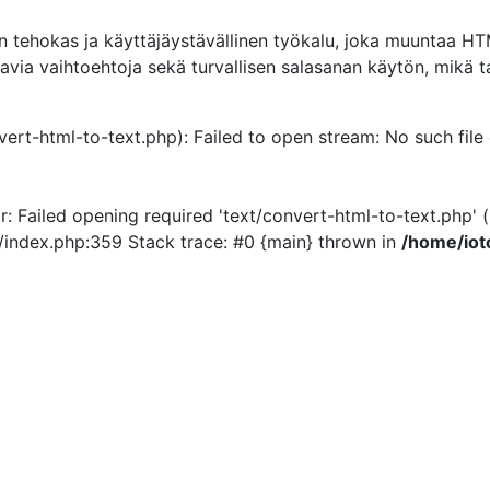
tehokas ja käyttäjäystävällinen työkalu, joka muuntaa HTML
avia vaihtoehtoja sekä turvallisen salasanan käytön, mikä ta
nvert-html-to-text.php): Failed to open stream: No such file
r: Failed opening required 'text/convert-html-to-text.php' (
/index.php:359 Stack trace: #0 {main} thrown in
/home/iot