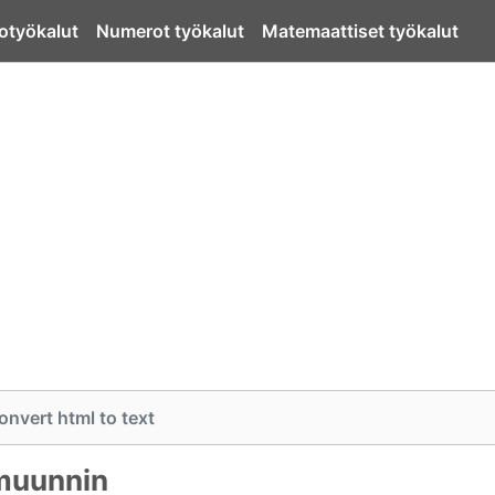
otyökalut
Numerot työkalut
Matemaattiset työkalut
onvert html to text
muunnin