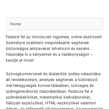
Home
Fedezd fel az iotools.net ingyenes, online eszközeit!
Személyre szabható megoldásaink segítenek
biztonságos jelszavakat létrehozni és kezelni.
Használja ki a kényelmet és a hatékonyságot –
kezdje el most!
Szövegkonverterek és átalakítók széles választéka
áll rendelkezésre, amelyek segítenek a különböző
mértékegységek konvertálásában, szöveges és
számgenerátorok használatában. Fedezze fel a
számátalakítókat, matematikai kalkulátorokat,
hálózati eszközöket, HTML-eszközöket valamint
dátum- és időkezelő alkalmazásokat. Az egyszerűen