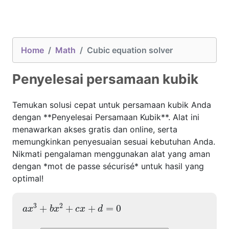
Home
Math
Cubic equation solver
Penyelesai persamaan kubik
Temukan solusi cepat untuk persamaan kubik Anda
dengan **Penyelesai Persamaan Kubik**. Alat ini
menawarkan akses gratis dan online, serta
memungkinkan penyesuaian sesuai kebutuhan Anda.
Nikmati pengalaman menggunakan alat yang aman
dengan *mot de passe sécurisé* untuk hasil yang
optimal!
a
x
3
+
b
x
2
+
c
x
+
d
=
0
3
2
+
+
+
=
0
a
x
b
x
c
x
d