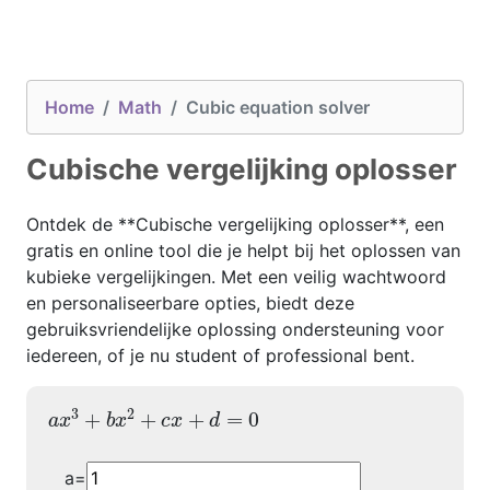
Home
Math
Cubic equation solver
Cubische vergelijking oplosser
Ontdek de **Cubische vergelijking oplosser**, een
gratis en online tool die je helpt bij het oplossen van
kubieke vergelijkingen. Met een veilig wachtwoord
en personaliseerbare opties, biedt deze
gebruiksvriendelijke oplossing ondersteuning voor
iedereen, of je nu student of professional bent.
a
x
3
+
b
x
2
+
c
x
+
d
=
0
3
2
+
+
+
=
0
a
x
b
x
c
x
d
a=