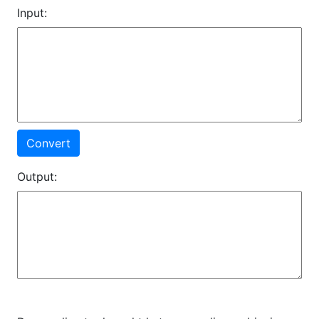
Input:
Convert
Output: