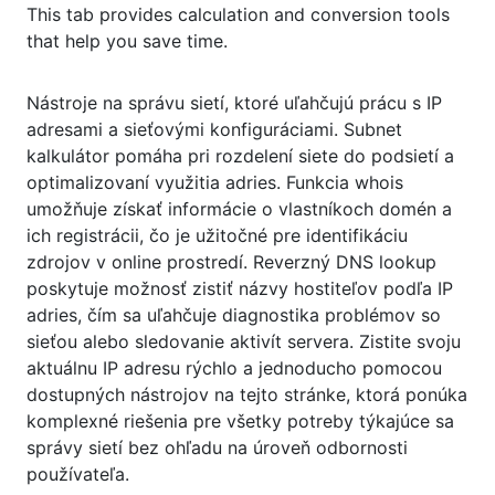
This tab provides calculation and conversion tools
that help you save time.
Nástroje na správu sietí, ktoré uľahčujú prácu s IP
adresami a sieťovými konfiguráciami. Subnet
kalkulátor pomáha pri rozdelení siete do podsietí a
optimalizovaní využitia adries. Funkcia whois
umožňuje získať informácie o vlastníkoch domén a
ich registrácii, čo je užitočné pre identifikáciu
zdrojov v online prostredí. Reverzný DNS lookup
poskytuje možnosť zistiť názvy hostiteľov podľa IP
adries, čím sa uľahčuje diagnostika problémov so
sieťou alebo sledovanie aktivít servera. Zistite svoju
aktuálnu IP adresu rýchlo a jednoducho pomocou
dostupných nástrojov na tejto stránke, ktorá ponúka
komplexné riešenia pre všetky potreby týkajúce sa
správy sietí bez ohľadu na úroveň odbornosti
používateľa.