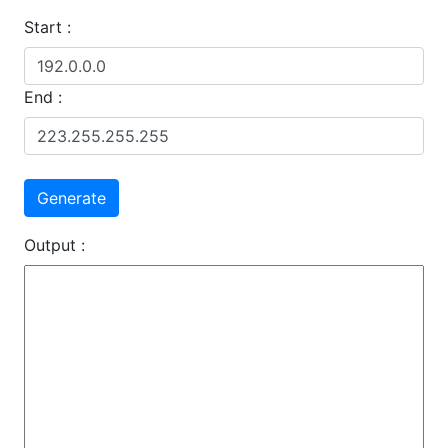
Start :
End :
Output :