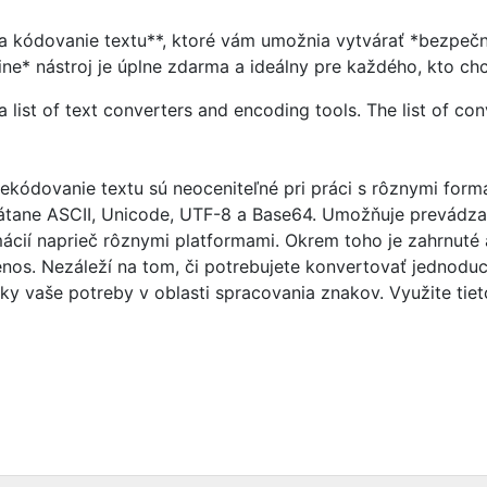
a kódovanie textu**, ktoré vám umožnia vytvárať *bezpečn
ine* nástroj je úplne zdarma a ideálny pre každého, kto ch
a list of text converters and encoding tools. The list of con
ekódovanie textu sú neoceniteľné pri práci s rôznymi for
rátane ASCII, Unicode, UTF-8 a Base64. Umožňuje prevádz
mácií naprieč rôznymi platformami. Okrem toho je zahrnut
enos. Nezáleží na tom, či potrebujete konvertovať jednoduc
tky vaše potreby v oblasti spracovania znakov. Využite tie