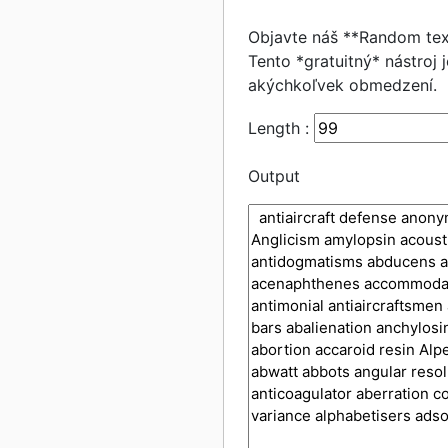
Objavte náš **Random tex
Tento *gratuitný* nástroj 
akýchkoľvek obmedzení.
Length :
Output