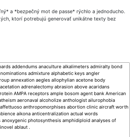
eľný* a *bezpečný mot de passe* rýchlo a jednoducho.
tkých, ktorí potrebujú generovať unikátne texty bez