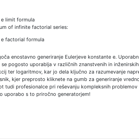
m of infinite factorial series:
goča enostavno generiranje Eulerjeve konstante e. Uporabn
se pogosto uporablja v različnih znanstvenih in inženirskih
cij ter logaritmov, kar jo dela ključno za razumevanje nap
snik, kjer preprosto kliknete na gumb za generiranje vredn
t tudi profesionalce pri reševanju kompleksnih problemov al
no uporabo s to priročno generatorjem!