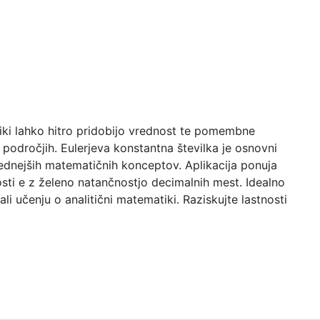
iki lahko hitro pridobijo vrednost te pomembne
 področjih. Eulerjeva konstantna številka je osnovni
rednejših matematičnih konceptov. Aplikacija ponuja
osti e z želeno natančnostjo decimalnih mest. Idealno
i učenju o analitični matematiki. Raziskujte lastnosti