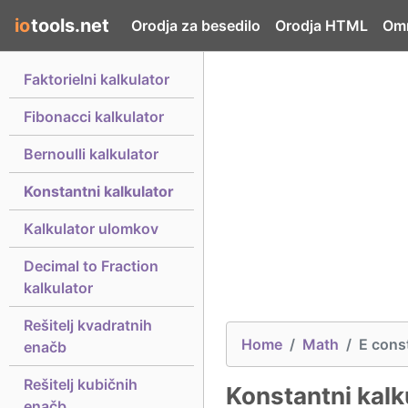
io
tools.net
Orodja za besedilo
Orodja HTML
Omr
Faktorielni kalkulator
Fibonacci kalkulator
Bernoulli kalkulator
Konstantni kalkulator
Kalkulator ulomkov
Decimal to Fraction
kalkulator
Rešitelj kvadratnih
Home
Math
E cons
enačb
Rešitelj kubičnih
Konstantni kalk
enačb