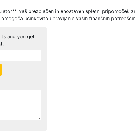
ulator**, vaš brezplačen in enostaven spletni pripomoček za
 omogoča učinkovito upravljanje vaših finančnih potrebščin
its and you get
t: