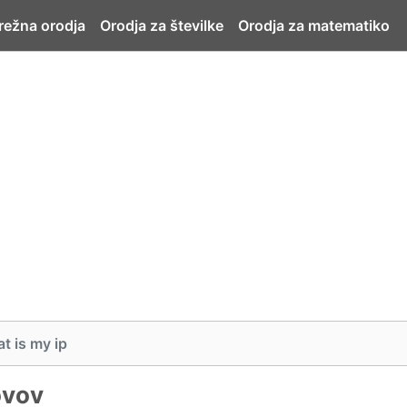
ežna orodja
Orodja za številke
Orodja za matematiko
t is my ip
ovov