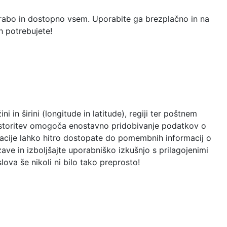
porabo in dostopno vsem. Uporabite ga brezplačno in na
ih potrebujete!
i in širini (longitude in latitude), regiji ter poštnem
a storitev omogoča enostavno pridobivanje podatkov o
kacije lahko hitro dostopate do pomembnih informacij o
ave in izboljšajte uporabniško izkušnjo s prilagojenimi
ova še nikoli ni bilo tako preprosto!