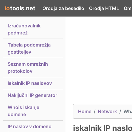
io
tools.net
Orodja za besedilo
Orodja HTML
Omr
Izračunovalnik
podmrež
Tabela podomrežja
gostiteljev
Seznam omrežnih
protokolov
Iskalnik IP naslovov
Naključni IP generator
Whois iskanje
Home
Network
Wha
domene
IP naslov v domeno
iskalnik IP nasl