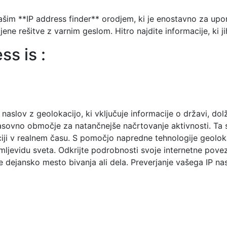
 našim **IP address finder** orodjem, ki je enostavno za u
ojene rešitve z varnim geslom. Hitro najdite informacije, ki j
ss is :
naslov z geolokacijo, ki vključuje informacije o državi, dolžin
časovno območje za natančnejše načrtovanje aktivnosti. T
ciji v realnem času. S pomočjo napredne tehnologije geolo
mljevidu sveta. Odkrijte podrobnosti svoje internetne povez
 dejansko mesto bivanja ali dela. Preverjanje vašega IP nasl