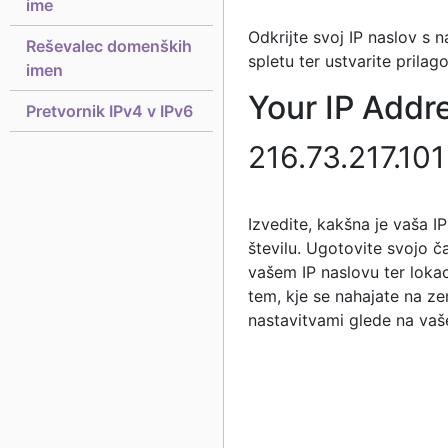
ime
Odkrijte svoj IP naslov s
Reševalec domenških
spletu ter ustvarite prilag
imen
Your IP Addre
Pretvornik IPv4 v IPv6
216.73.217.101
Izvedite, kakšna je vaša IP 
številu. Ugotovite svojo 
vašem IP naslovu ter loka
tem, kje se nahajate na ze
nastavitvami glede na vaše