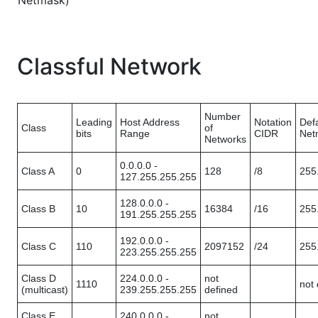
Netmask)
Classful Network
Number
Leading
Host Address
Notation
Defa
Class
of
bits
Range
CIDR
Net
Networks
0.0.0.0 -
Class A
0
128
/8
255
127.255.255.255
128.0.0.0 -
Class B
10
16384
/16
255
191.255.255.255
192.0.0.0 -
Class C
110
2097152
/24
255
223.255.255.255
Class D
224.0.0.0 -
not
1110
not 
(multicast)
239.255.255.255
defined
Class E
240.0.0.0 -
not