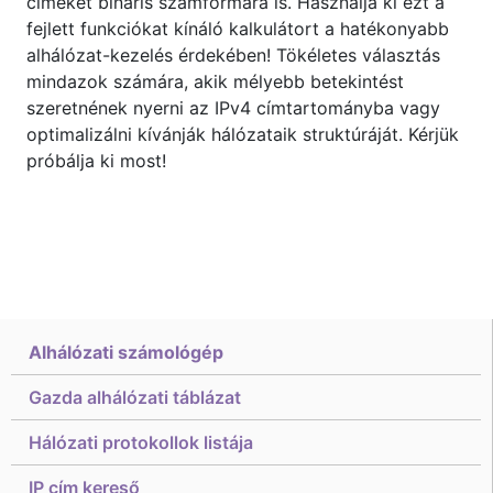
címeket bináris számformára is. Használja ki ezt a
fejlett funkciókat kínáló kalkulátort a hatékonyabb
alhálózat-kezelés érdekében! Tökéletes választás
mindazok számára, akik mélyebb betekintést
szeretnének nyerni az IPv4 címtartományba vagy
optimalizálni kívánják hálózataik struktúráját. Kérjük
próbálja ki most!
Alhálózati számológép
Gazda alhálózati táblázat
Hálózati protokollok listája
IP cím kereső