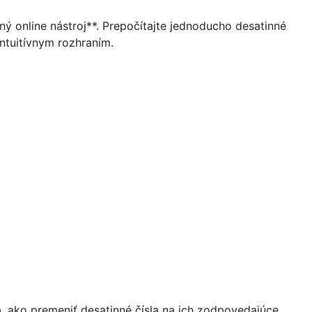
ý online nástroj**. Prepočítajte jednoducho desatinné
intuitívnym rozhraním.
, ako premeniť desatinné čísla na ich zodpovedajúce