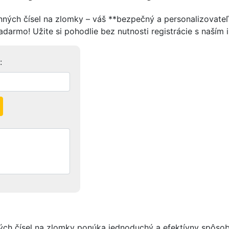
nných čísel na zlomky – váš **bezpečný a personalizovateľn
adarmo! Užite si pohodlie bez nutnosti registrácie s naším 
:
ých čísel na zlomky ponúka jednoduchý a efektívny spôsob