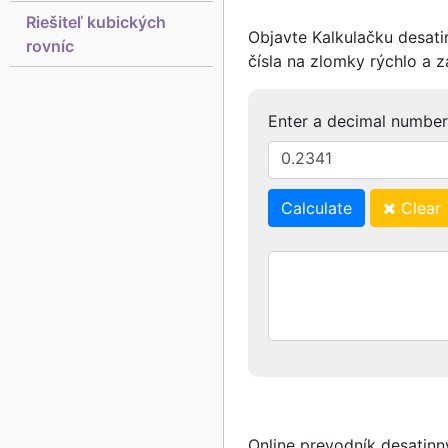
Riešiteľ kubických
Objavte Kalkulačku desati
rovníc
čísla na zlomky rýchlo a z
Enter a decimal number
Calculate
Clear
Online prevodník desatinn