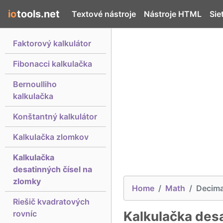
io
tools.net
Textové nástroje
Nástroje HTML
Sie
Faktorový kalkulátor
Fibonacci kalkulačka
Bernoulliho
kalkulačka
Konštantný kalkulátor
Kalkulačka zlomkov
Kalkulačka
desatinných čísel na
zlomky
Home
Math
Decimal
Riešič kvadratových
rovníc
Kalkulačka desa