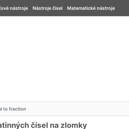
ťové nástroje
Nástroje čísel
Matematické nástroje
 to fraction
tinných čísel na zlomky