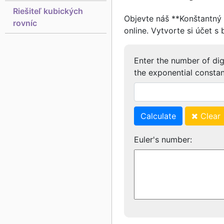
Riešiteľ kubických
Objevte náš **Konštantný 
rovníc
online. Vytvorte si účet 
Enter the number of dig
the exponential constan
Calculate
Clear
Euler's number: