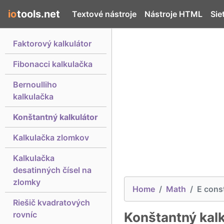
io
tools.net
Textové nástroje
Nástroje HTML
Sie
Faktorový kalkulátor
Fibonacci kalkulačka
Bernoulliho
kalkulačka
Konštantný kalkulátor
Kalkulačka zlomkov
Kalkulačka
desatinných čísel na
zlomky
Home
Math
E cons
Riešič kvadratových
rovníc
Konštantný kalk