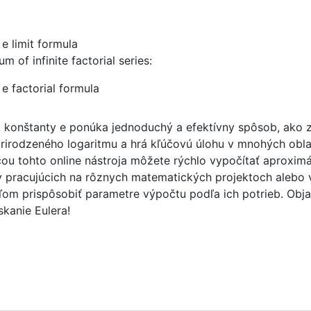
m of infinite factorial series:
j konštanty e ponúka jednoduchý a efektívny spôsob, ako z
rirodzeného logaritmu a hrá kľúčovú úlohu v mnohých oblas
 tohto online nástroja môžete rýchlo vypočítať aproximác
v pracujúcich na rôznych matematických projektoch alebo v
om prispôsobiť parametre výpočtu podľa ich potrieb. Objav
skanie Eulera!