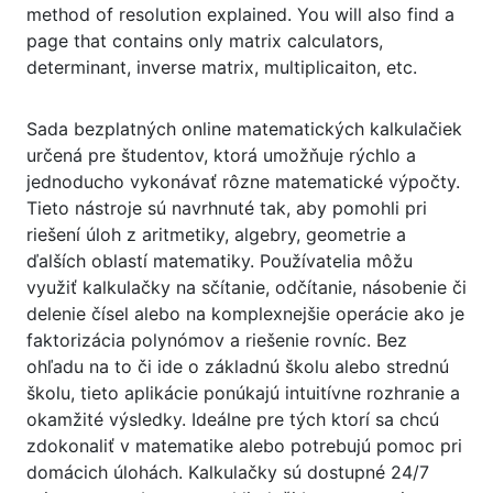
method of resolution explained. You will also find a
page that contains only matrix calculators,
determinant, inverse matrix, multiplicaiton, etc.
Sada bezplatných online matematických kalkulačiek
určená pre študentov, ktorá umožňuje rýchlo a
jednoducho vykonávať rôzne matematické výpočty.
Tieto nástroje sú navrhnuté tak, aby pomohli pri
riešení úloh z aritmetiky, algebry, geometrie a
ďalších oblastí matematiky. Používatelia môžu
využiť kalkulačky na sčítanie, odčítanie, násobenie či
delenie čísel alebo na komplexnejšie operácie ako je
faktorizácia polynómov a riešenie rovníc. Bez
ohľadu na to či ide o základnú školu alebo strednú
školu, tieto aplikácie ponúkajú intuitívne rozhranie a
okamžité výsledky. Ideálne pre tých ktorí sa chcú
zdokonaliť v matematike alebo potrebujú pomoc pri
domácich úlohách. Kalkulačky sú dostupné 24/7