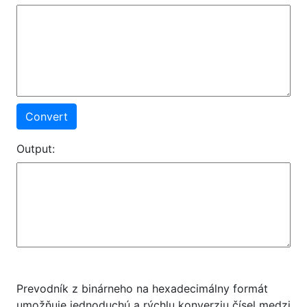
Convert
Output:
Prevodník z binárneho na hexadecimálny formát
umožňuje jednoduchú a rýchlu konverziu čísel medzi