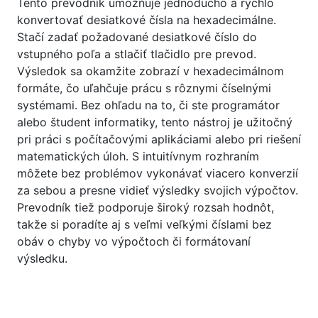
Tento prevodník umožňuje jednoducho a rýchlo
konvertovať desiatkové čísla na hexadecimálne.
Stačí zadať požadované desiatkové číslo do
vstupného poľa a stlačiť tlačidlo pre prevod.
Výsledok sa okamžite zobrazí v hexadecimálnom
formáte, čo uľahčuje prácu s rôznymi číselnými
systémami. Bez ohľadu na to, či ste programátor
alebo študent informatiky, tento nástroj je užitočný
pri práci s počítačovými aplikáciami alebo pri riešení
matematických úloh. S intuitívnym rozhraním
môžete bez problémov vykonávať viacero konverzií
za sebou a presne vidieť výsledky svojich výpočtov.
Prevodník tiež podporuje široký rozsah hodnôt,
takže si poradíte aj s veľmi veľkými číslami bez
obáv o chyby vo výpočtoch či formátovaní
výsledku.