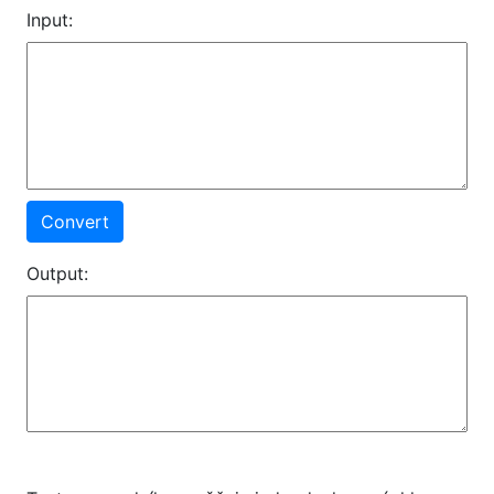
Input:
Convert
Output: