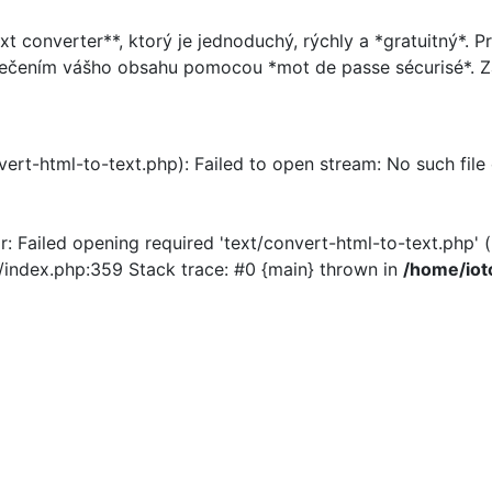
t converter**, ktorý je jednoduchý, rýchly a *gratuitný*. 
čením vášho obsahu pomocou *mot de passe sécurisé*. Začn
nvert-html-to-text.php): Failed to open stream: No such file
r: Failed opening required 'text/convert-html-to-text.php' (
/index.php:359 Stack trace: #0 {main} thrown in
/home/iot