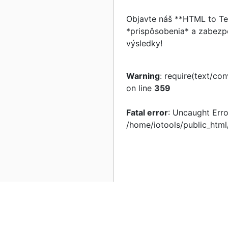
Objavte náš **HTML to Tex
*prispôsobenia* a zabezpe
výsledky!
Warning
: require(text/co
on line
359
Fatal error
: Uncaught Erro
/home/iotools/public_html