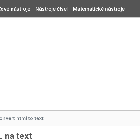
ťové nástroje
Nástroje čísel
Matematické nástroje
onvert html to text
 na text