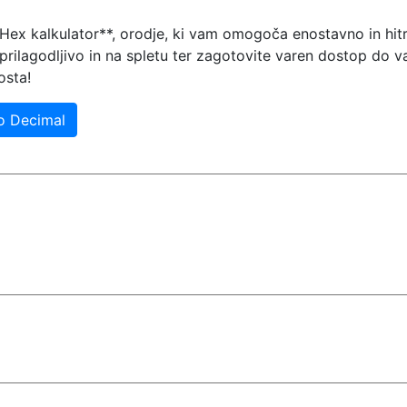
 Hex kalkulator**, orodje, ki vam omogoča enostavno in hit
prilagodljivo in na spletu ter zagotovite varen dostop do 
osta!
o Decimal