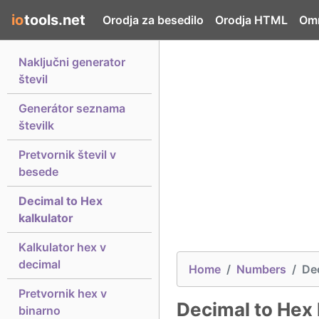
io
tools.net
Orodja za besedilo
Orodja HTML
Omr
Naključni generator
števil
Generátor seznama
številk
Pretvornik števil v
besede
Decimal to Hex
kalkulator
Kalkulator hex v
decimal
Home
Numbers
Dec
Pretvornik hex v
Decimal to Hex 
binarno