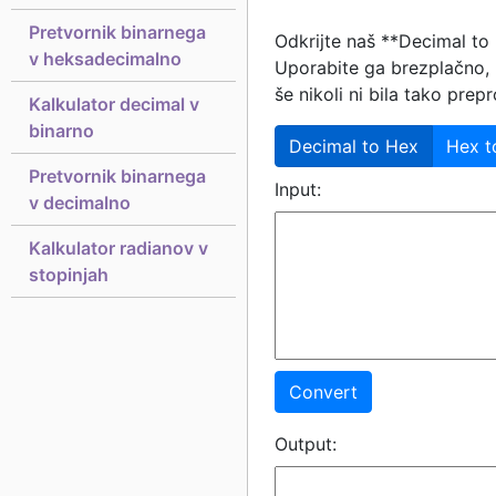
Pretvornik binarnega
Odkrijte naš **Decimal to
v heksadecimalno
Uporabite ga brezplačno, 
še nikoli ni bila tako prepr
Kalkulator decimal v
binarno
Decimal to Hex
Hex t
Pretvornik binarnega
Input:
v decimalno
Kalkulator radianov v
stopinjah
Convert
Output: