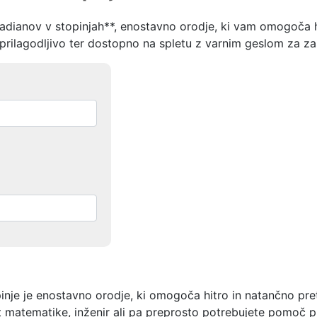
radianov v stopinjah**, enostavno orodje, ki vam omogoča h
prilagodljivo ter dostopno na spletu z varnim geslom za za
opinje je enostavno orodje, ki omogoča hitro in natančno
nt matematike, inženir ali pa preprosto potrebujete pomoč pr