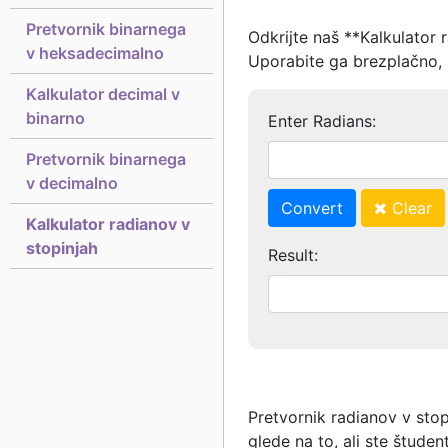
Pretvornik binarnega
Odkrijte naš **Kalkulator 
v heksadecimalno
Uporabite ga brezplačno, 
Kalkulator decimal v
binarno
Enter Radians:
Pretvornik binarnega
v decimalno
Convert
Clear
Kalkulator radianov v
stopinjah
Result:
Pretvornik radianov v st
glede na to, ali ste štude