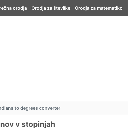
ežna orodja
Orodja za številke
Orodja za matematiko
ndians to degrees converter
anov v stopinjah