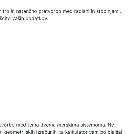
itro in natančno pretvorbo med radiani in stopinjami.
ščito vaših podatkov.
 pretvorbo med tema dvema merskima sistemoma. Ne
i geometrijskih izračunih, ta kalkulator vam bo olajšal