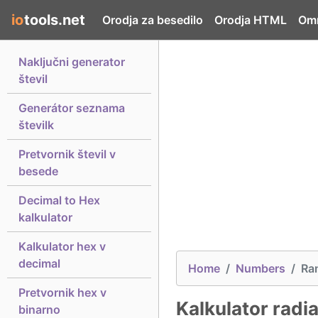
io
tools.net
Orodja za besedilo
Orodja HTML
Omr
Naključni generator
števil
Generátor seznama
številk
Pretvornik števil v
besede
Decimal to Hex
kalkulator
Kalkulator hex v
decimal
Home
Numbers
Ra
Pretvornik hex v
Kalkulator radi
binarno