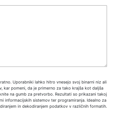
tno. Uporabniki lahko hitro vnesejo svoj binarni niz ali
v, kar pomeni, da je primerno za tako krajša kot daljša
iknite na gumb za pretvorbo. Rezultati so prikazani takoj
kami informacijskih sistemov ter programiranja. Idealno za
odiranjem in dekodiranjem podatkov v različnih formatih.