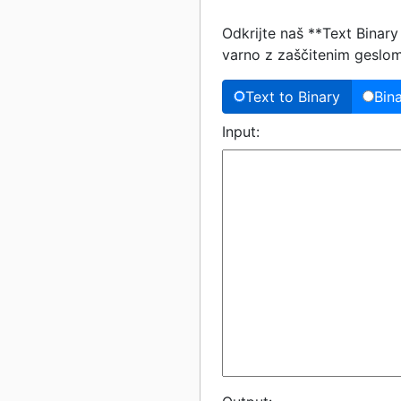
Odkrijte naš **Text Binar
varno z zaščitenim geslom,
Text to Binary
Bin
Input: