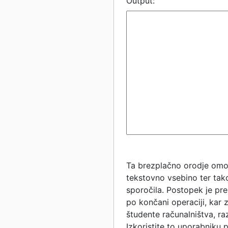
Output:
Ta brezplačno orodje omogo
tekstovno vsebino ter tako
sporočila. Postopek je pre
po končani operaciji, kar z
študente računalništva, ra
Izkoristite to uporabniku 