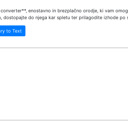
y converter**, enostavno in brezplačno orodje, ki vam omo
 dostopajte do njega kar spletu ter prilagodite izhode po sv
ary to Text