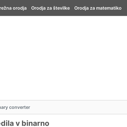
ežna orodja
Orodja za številke
Orodja za matematiko
nary converter
dila v binarno