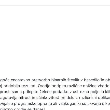
ča enostavno pretvorbo binarnih številk v besedilo in obra
j pridobijo rezultat. Orodje podpira različne dolžine vhodo
prost; samo prilepite želene podatke v ustrezno polje in kl
agotavlja hitrost in učinkovitost pri delu z različnimi obli
zvijalce programske opreme ali vsakogar, ki se ukvarja s k
prijazno orodje še danes!