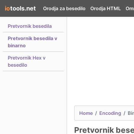
io
tools.net
Orodja za besedilo
Orodja HTML
Omr
Pretvornik besedila
Pretvornik besedila v
binarno
Pretvornik Hex v
besedilo
Home
Encoding
Bi
Pretvornik bese