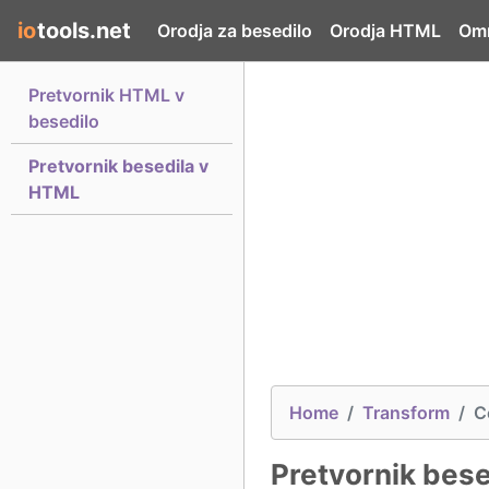
io
tools.net
Orodja za besedilo
Orodja HTML
Omr
Pretvornik HTML v
besedilo
Pretvornik besedila v
HTML
Home
Transform
C
Pretvornik bes