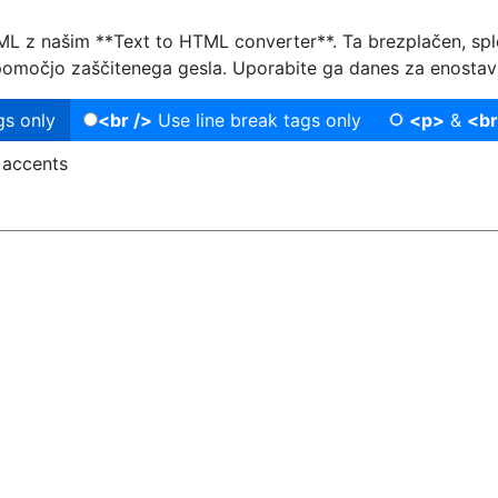
TML z našim **Text to HTML converter**. Ta brezplačen, sple
omočjo zaščitenega gesla. Uporabite ga danes za enostavno 
s only
<br />
Use line break tags only
<p>
&
<br
 accents