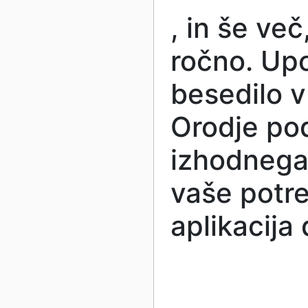
,
in še več
ročno. Upo
besedilo v
Orodje pod
izhodnega 
vaše potr
aplikacija