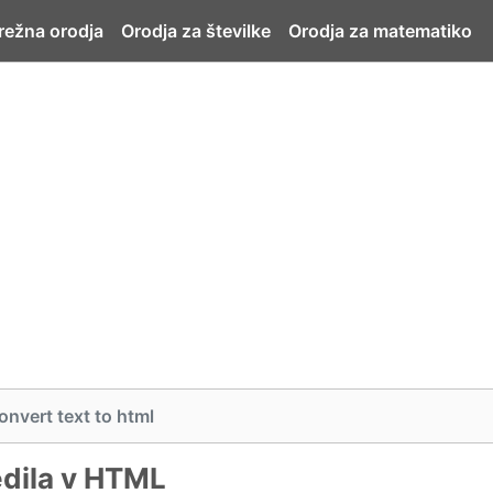
ežna orodja
Orodja za številke
Orodja za matematiko
onvert text to html
edila v HTML