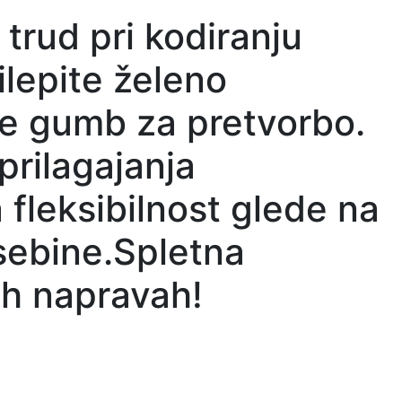
 trud pri kodiranju
ilepite želeno
ite gumb za pretvorbo.
prilagajanja
 fleksibilnost glede na
sebine.Spletna
eh napravah!