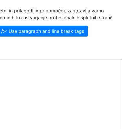
tni in prilagodljiv pripomoček zagotavlja varno
in hitro ustvarjanje profesionalnih spletnih strani!
 />
: Use paragraph and line break tags