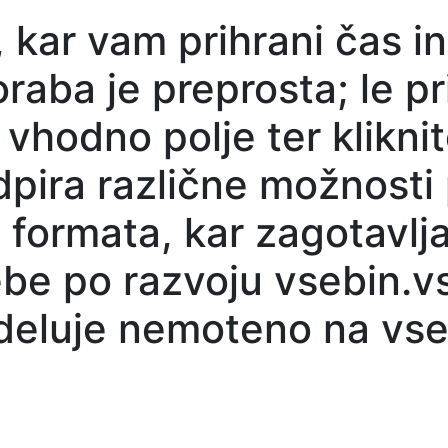
, kar vam prihrani čas in
raba je preprosta; le pr
 vhodno polje ter klikn
pira različne možnosti 
formata, kar zagotavlja
ebe po razvoju vsebin.v
 deluje nemoteno na vs