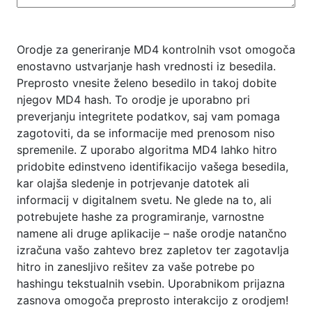
Orodje za generiranje MD4 kontrolnih vsot omogoča
enostavno ustvarjanje hash vrednosti iz besedila.
Preprosto vnesite želeno besedilo in takoj dobite
njegov MD4 hash. To orodje je uporabno pri
preverjanju integritete podatkov, saj vam pomaga
zagotoviti, da se informacije med prenosom niso
spremenile. Z uporabo algoritma MD4 lahko hitro
pridobite edinstveno identifikacijo vašega besedila,
kar olajša sledenje in potrjevanje datotek ali
informacij v digitalnem svetu. Ne glede na to, ali
potrebujete hashe za programiranje, varnostne
namene ali druge aplikacije – naše orodje natančno
izračuna vašo zahtevo brez zapletov ter zagotavlja
hitro in zanesljivo rešitev za vaše potrebe po
hashingu tekstualnih vsebin. Uporabnikom prijazna
zasnova omogoča preprosto interakcijo z orodjem!