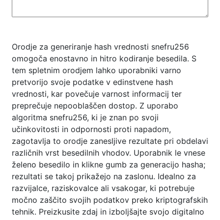
Orodje za generiranje hash vrednosti snefru256
omogoča enostavno in hitro kodiranje besedila. S
tem spletnim orodjem lahko uporabniki varno
pretvorijo svoje podatke v edinstvene hash
vrednosti, kar povečuje varnost informacij ter
preprečuje nepooblaščen dostop. Z uporabo
algoritma snefru256, ki je znan po svoji
učinkovitosti in odpornosti proti napadom,
zagotavlja to orodje zanesljive rezultate pri obdelavi
različnih vrst besedilnih vhodov. Uporabnik le vnese
želeno besedilo in klikne gumb za generacijo hasha;
rezultati se takoj prikažejo na zaslonu. Idealno za
razvijalce, raziskovalce ali vsakogar, ki potrebuje
močno zaščito svojih podatkov preko kriptografskih
tehnik. Preizkusite zdaj in izboljšajte svojo digitalno