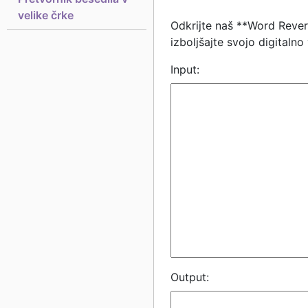
velike črke
Odkrijte naš **Word Revers
izboljšajte svojo digitaln
Input:
Output: