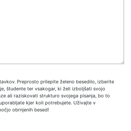
vkov. Preprosto prilepite želeno besedilo, izberite
e, študente ter vsakogar, ki želi izboljšati svojo
raze ali raziskovati strukturo svojega pisanja, bo to
porabljate kjer koli potrebujete. Uživajte v
močjo obrnjenih besed!