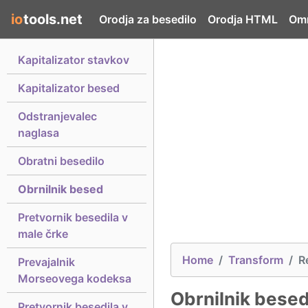
io
tools.net
Orodja za besedilo
Orodja HTML
Omr
Kapitalizator stavkov
Kapitalizator besed
Odstranjevalec
naglasa
Obratni besedilo
Obrnilnik besed
Pretvornik besedila v
male črke
Home
Transform
R
Prevajalnik
Morseovega kodeksa
Obrnilnik bese
Pretvornik besedila v