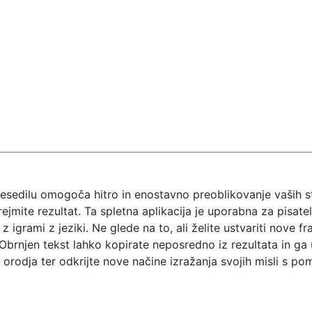
sedilu omogoča hitro in enostavno preoblikovanje vaših sta
jmite rezultat. Ta spletna aplikacija je uporabna za pisatelj
 z igrami z jeziki. Ne glede na to, ali želite ustvariti nove f
Obrnjen tekst lahko kopirate neposredno iz rezultata in ga u
orodja ter odkrijte nove načine izražanja svojih misli s po