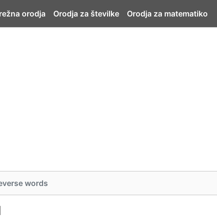
ežna orodja
Orodja za številke
Orodja za matematiko
everse words
d