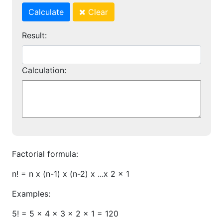
Calculate
Clear
Result:
Calculation:
Factorial formula:
n! = n x (n-1) x (n-2) x ...x 2 x 1
Examples:
5! = 5 x 4 x 3 x 2 x 1 = 120