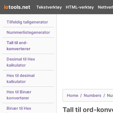
io
tools.net
Tekstverktøy
HTML-verktøy
Nettver
Tilfeldig tallgenerator
Nummerlistegenerator
Tall til ord-
konverterer
Desimal til Hex
kalkulator
Hex til desimal
kalkulator
Hex til Binær
Home
Numbers
Nu
konverterer
Binær til Hex
Tall til ord-kon