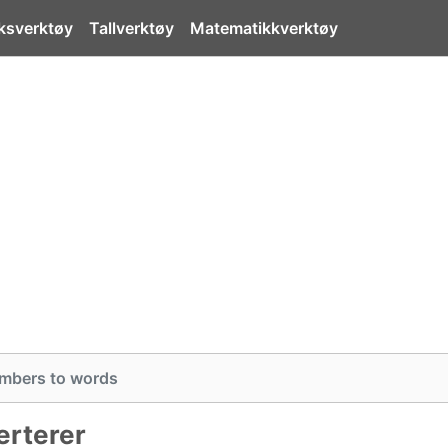
ksverktøy
Tallverktøy
Matematikkverktøy
mbers to words
verterer