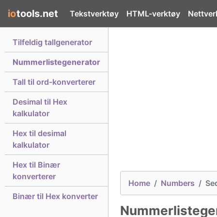
io
tools.net
Tekstverktøy
HTML-verktøy
Nettver
Tilfeldig tallgenerator
Nummerlistegenerator
Tall til ord-konverterer
Desimal til Hex
kalkulator
Hex til desimal
kalkulator
Hex til Binær
konverterer
Home
Numbers
Seq
Binær til Hex konverter
Nummerlistege