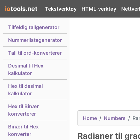
io
tools.net
Tekstverktøy
HTML-verktøy
Nettver
Tilfeldig tallgenerator
Nummerlistegenerator
Tall til ord-konverterer
Desimal til Hex
kalkulator
Hex til desimal
kalkulator
Hex til Binær
konverterer
Home
Numbers
Ra
Binær til Hex
konverter
Radianer til gra