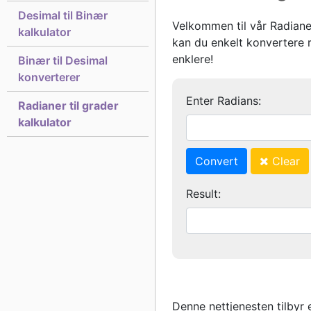
Desimal til Binær
Velkommen til vår Radianer
kalkulator
kan du enkelt konvertere r
enklere!
Binær til Desimal
konverterer
Enter Radians:
Radianer til grader
kalkulator
Convert
Clear
Result:
Denne nettjenesten tilbyr 