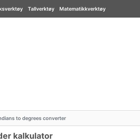
ksverktøy
Tallverktøy
Matematikkverktøy
ndians to degrees converter
der kalkulator