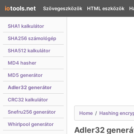
io
tools.net
Szövegeszközök
HTML eszközök
H
SHA1 kalkulátor
SHA256 számológép
SHA512 kalkulátor
MD4 hasher
MD5 generátor
Adler32 generátor
CRC32 kalkulátor
Snefru256 generátor
Home
Hashing encry
Whirlpool generátor
Adler32 generá