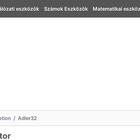
álózati eszközök
Számok Eszközök
Matematikai eszkö
ption
Adler32
tor