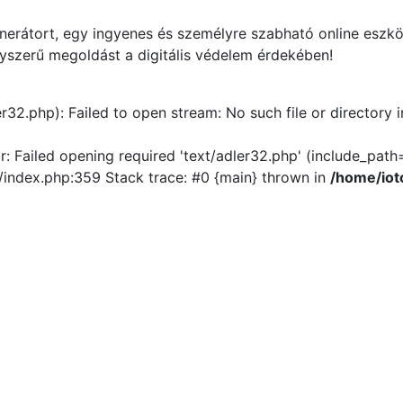
nerátort, egy ingyenes és személyre szabható online eszkö
gyszerű megoldást a digitális védelem érdekében!
er32.php): Failed to open stream: No such file or directory 
r: Failed opening required 'text/adler32.php' (include_path='
/index.php:359 Stack trace: #0 {main} thrown in
/home/iot