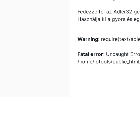
Fedezze fel az Adler32 ge
Használja ki a gyors és e
Warning
: require(text/adl
Fatal error
: Uncaught Erro
/home/iotools/public_html